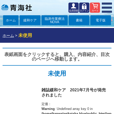
会員登録
ログイン
カート
臨床作業療法
ホーム
緩和ケア
書籍
電子版
NOVA
未使用
ホーム
>
表紙画面をクリックすると、購入、内容紹介、目次
のページへ移動します。
未使用
雑誌緩和ケア 2021年7月号が発売
されました
定価：
Warning
: Undefined array key 0 in
/home/kanwa/seikaisha.blue/public_html/wp/