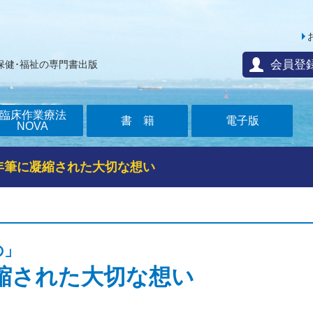
会員登
保健･福祉の専門書出版
臨床作業療法
書籍
電子版
NOVA
年筆に凝縮された大切な想い
の」
縮された大切な想い