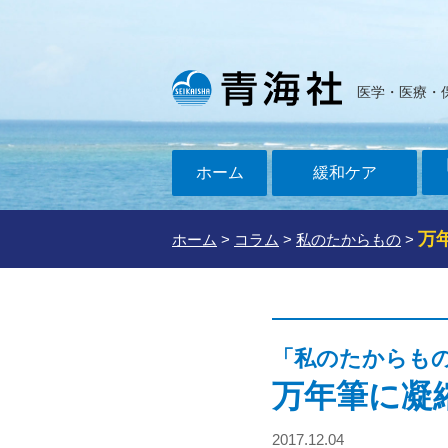
医学・医療・
ホーム
緩和ケア
万
ホーム
>
コラム
>
私のたからもの
>
「私のたからも
万年筆に凝
2017.12.04