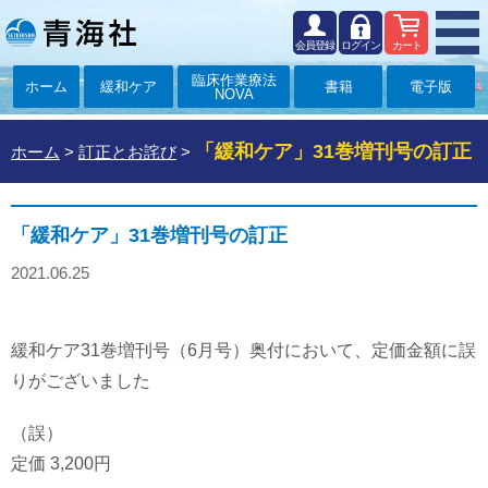
会員登録
ログイン
カート
臨床作業療法
ホーム
緩和ケア
書籍
電子版
NOVA
「緩和ケア」31巻増刊号の訂正
ホーム
>
訂正とお詫び
>
「緩和ケア」31巻増刊号の訂正
2021.06.25
緩和ケア31巻増刊号（6月号）奥付において、定価金額に誤
りがございました
（誤）
定価 3,200円