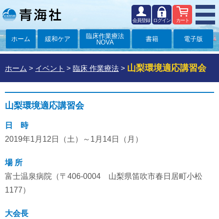
会員登録
ログイン
カート
臨床作業療法
ホーム
緩和ケア
書籍
電子版
NOVA
山梨環境適応講習会
ホーム
>
イベント
>
臨床 作業療法
>
山梨環境適応講習会
日 時
2019年1月12日（土）～1月14日（月）
場 所
富士温泉病院（〒406-0004 山梨県笛吹市春日居町小松
1177）
大会長