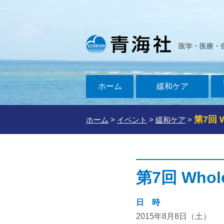
医学・医療・
ホーム
緩和ケア
第7回 
ホーム
>
イベント
>
緩和ケア
>
第7回 Whol
日 時
2015年8月8日（土）