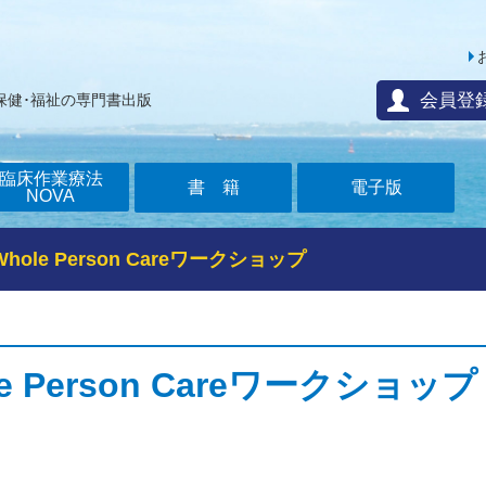
会員登
保健･福祉の専門書出版
臨床作業療法
書籍
電子版
NOVA
Whole Person Careワークショップ
e Person Careワークショップ