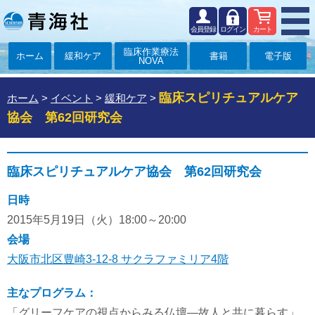
会員登録
ログイン
カート
臨床作業療法
ホーム
緩和ケア
書籍
電子版
NOVA
臨床スピリチュアルケア
ホーム
>
イベント
>
緩和ケア
>
協会 第62回研究会
臨床スピリチュアルケア協会 第62回研究会
日時
2015年5月19日（火）18:00～20:00
会場
大阪市北区豊崎3-12-8 サクラファミリア4階
主なプログラム：
「グリーフケアの視点からみる仏壇―故人と共に暮らす」