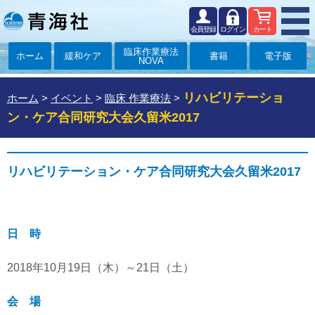
会員登録
ログイン
カート
臨床作業療法
ホーム
緩和ケア
書籍
電子版
NOVA
リハビリテーショ
ホーム
>
イベント
>
臨床 作業療法
>
ン・ケア合同研究大会久留米2017
リハビリテーション・ケア合同研究大会久留米2017
日 時
2018年10月19日（木）～21日（土）
会 場