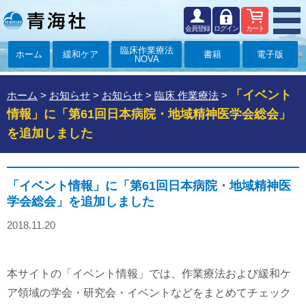
会員登録
ログイン
カート
臨床作業療法
ホーム
緩和ケア
書籍
電子版
NOVA
「イベント
ホーム
>
お知らせ
>
お知らせ
>
臨床 作業療法
>
情報」に「第61回日本病院・地域精神医学会総会」
を追加しました
「イベント情報」に「第61回日本病院・地域精神医
学会総会」を追加しました
2018.11.20
本サイトの「イベント情報」では、作業療法および緩和ケ
ア領域の学会・研究会・イベントなどをまとめてチェック