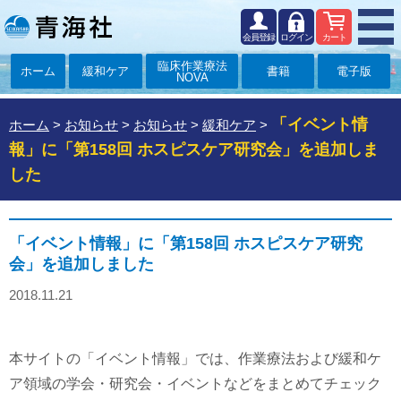
会員登録
ログイン
カート
臨床作業療法
ホーム
緩和ケア
書籍
電子版
NOVA
「イベント情
ホーム
>
お知らせ
>
お知らせ
>
緩和ケア
>
報」に「第158回 ホスピスケア研究会」を追加しま
した
「イベント情報」に「第158回 ホスピスケア研究
会」を追加しました
2018.11.21
本サイトの「イベント情報」では、作業療法および緩和ケ
ア領域の学会・研究会・イベントなどをまとめてチェック