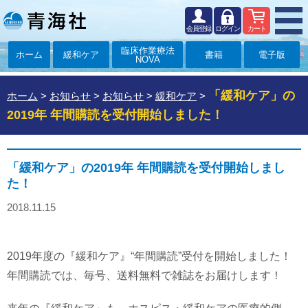
会員登録
ログイン
カート
臨床作業療法
ホーム
緩和ケア
書籍
電子版
NOVA
「緩和ケア」の
ホーム
>
お知らせ
>
お知らせ
>
緩和ケア
>
2019年 年間購読を受付開始しました！
「緩和ケア」の2019年 年間購読を受付開始しまし
た！
2018.11.15
2019年度の『緩和ケア』“年間購読”受付を開始しました！
年間購読では、毎号、送料無料で雑誌をお届けします！