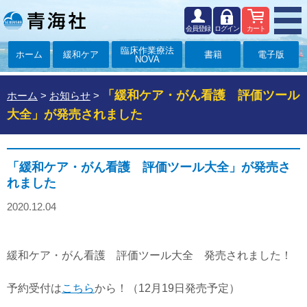
会員登録
ログイン
カート
臨床作業療法
ホーム
緩和ケア
書籍
電子版
NOVA
「緩和ケア・がん看護 評価ツール
ホーム
>
お知らせ
>
大全」が発売されました
「緩和ケア・がん看護 評価ツール大全」が発売さ
れました
2020.12.04
緩和ケア・がん看護 評価ツール大全 発売されました！
予約受付は
こちら
から！（12月19日発売予定）