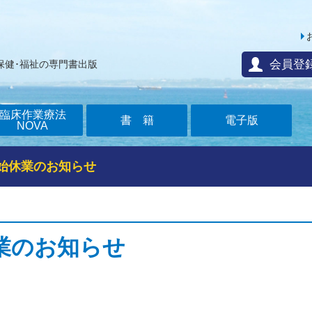
会員登
保健･福祉の専門書出版
臨床作業療法
書籍
電子版
NOVA
始休業のお知らせ
業のお知らせ