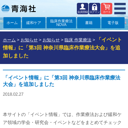
会員登録
ログイン
カート
臨床作業療法
ホーム
緩和ケア
書籍
電子版
NOVA
「イベント
ホーム
>
お知らせ
>
お知らせ
>
臨床 作業療法
>
情報」に「第3回 神奈川県臨床作業療法大会」を追
加しました
「イベント情報」に「第3回 神奈川県臨床作業療法
大会」を追加しました
2018.02.27
本サイトの「イベント情報」では、作業療法および緩和ケ
ア領域の学会・研究会・イベントなどをまとめてチェック