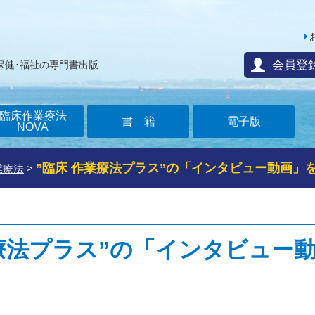
会員登
保健･福祉の専門書出版
臨床作業療法
書籍
電子版
NOVA
”臨床 作業療法プラス”の「インタビュー動画」
業療法
>
業療法プラス”の「インタビュー