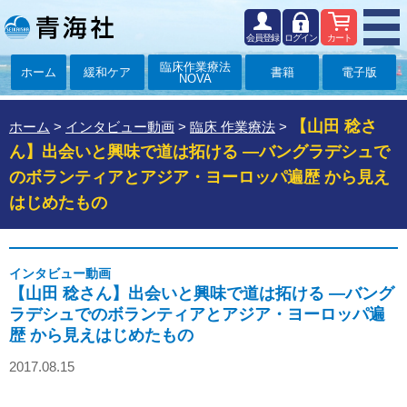
会員登録
ログイン
カート
臨床作業療法
ホーム
緩和ケア
書籍
電子版
NOVA
【山田 稔さ
ホーム
>
インタビュー動画
>
臨床 作業療法
>
ん】出会いと興味で道は拓ける ―バングラデシュで
のボランティアとアジア・ヨーロッパ遍歴 から見え
はじめたもの
インタビュー動画
【山田 稔さん】出会いと興味で道は拓ける ―バング
ラデシュでのボランティアとアジア・ヨーロッパ遍
歴 から見えはじめたもの
2017.08.15