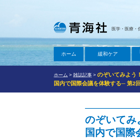
医学・医療・
ホーム
緩和ケア
のぞいてみよう！
ホーム
>
雑誌記事
>
国内で国際会議を体験する─ 第2
のぞいてみ
国内で国際