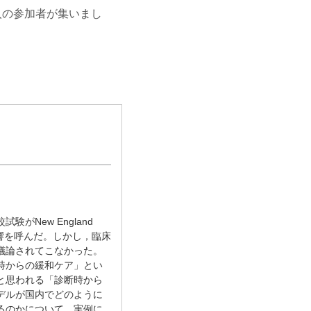
0人の参加者が集いまし
がNew England
きな反響を呼んだ。しかし，臨床
議論されてこなかった。
時からの緩和ケア」とい
と思われる「診断時から
デルが国内でどのように
るのかについて，実例に