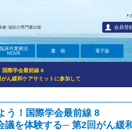
会員登
保健･福祉の専門書出版
臨床作業療法
書籍
電子版
NOVA
国際学会最前線 8
回がん緩和ケアサミットに参加して
よう！国際学会最前線 8
会議を体験する─ 第2回がん緩