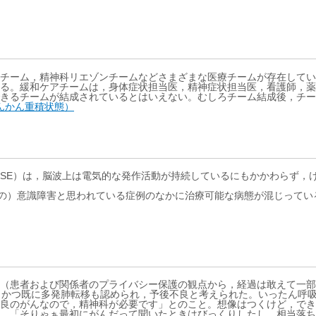
チーム，精神科リエゾンチームなどさまざまな医療チームが存在してい
る。緩和ケアチームは，身体症状担当医，精神症状担当医，看護師，薬
きるチームが結成されているとはいえない。むしろチーム結成後，チー
れん性てんかん重積状態）
ilepticus：NCSE）は，脳波上は電気的な発作活動が持続しているにも
どの）意識障害と思われている症例のなかに治療可能な病態が混じって
（患者および関係者のプライバシー保護の観点から，経過は敢えて一部
，かつ既に多発肺転移も認められ，予後不良と考えられた。いったん呼
良のがんなので，精神科が必要です」とのこと。想像はつくけど，でき
，「そりゃぁ最初にがんだって聞いたときはびっくりしたし，相当落ち