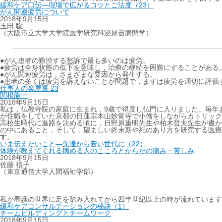
緩和ケア口伝―現場で広がるコツとご法度（23）
がん関連疲労について
2018年9月15日
玉田 聡
（大阪市立大学大学院医学研究科泌尿器病態学）
●がん患者の難渋する愁訴で最も多いのは疲労。
●疲労は全身状態の低下を意味し，治療の継続を困難にすることがある
●がん関連疲労は，さまざまな要因から発生する。
●患者の多くは疲労を訴えないことが問題で，まずは疲労を適切に評価
仕事人の楽屋裏 23
関根龍一
2018年9月15日
私は，仏教寺院の家庭に生まれ，9歳で得度し仏門に入りました。毎年
が住職をしていた京都の日蓮宗本山妙覚寺で小僧をしながらカトリック
高校生時代に進路を決める頃に，日野原重明先生や柏木哲夫先生が書か
の中にあること，そして，望ましい終末期や死のあり方を研究する医療
す。
いま伝えたいこと―先達から若い世代に（22）
体験が教えてくれる病める人のこころとからだの痛み・苦しみ
2018年9月15日
佐藤 禮子
（東京通信大学人間福祉学部）
私が看護の世界に足を踏み入れてから四半世紀以上の時が流れています
緩和ケアコンサルテーションの秘訣（1）
チームビルディングとチームワーク
2018年9月15日