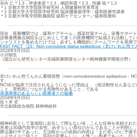
谷向 仁＊1,3，伊達泰彦＊2,3，嶋田和貴＊2,3，恒藤 暁＊1,3
＊1 京都大学大学院医学研究科 人間健康科学系専攻
＊2 京都大学大学院医学研究科 臨床腫瘍薬理学・緩和医療学講座
＊3 京都大学医学部附属病院 緩和ケアセンター／緩和医療科
現在，医療機関では，緩和ケアチーム，感染対策チーム，栄養サポート
診療連携拠点病院をはじめとして多くの医療機関で結成され活動してい
シャリストを集めるだけでは，必ずしも機能的にチームワークを発揮で
FAST FACT〈23〉Non-convulsive status epilepticus（非けい
2018年9月15日
小川朝生
（国立がん研究センター先端医療開発センター精神腫瘍学開発分野）
非けいれん性てんかん重積状態（non-convulsivestatus ep
す。
NCSEが臨床で注目されるようになった理由は，（低活動性せん妄な
こと，突然死につながる危険性があること，である
発達障害のあるらしい医療者との協働
2018年9月15日
佐々木 史
市立釧路総合病院 精神神経科
精神科医として某病院に赴任して間もない頃，こんな症例を依頼された
患者は30歳代前半の女性。めずらしい部位のがんであることが判明し
療法施行中であった。主治医からの依頼の内容は「まだ若いのに予後不
ッドサイドに伺うと，笑顔の可愛らしい，人懐こい患者であった。曰く