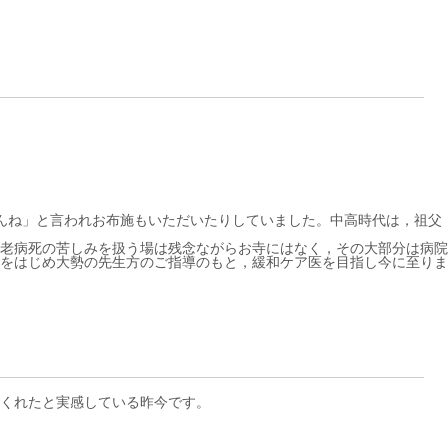
んね」と言われお布施もいただいたりしていました。中高時代は，祖父
老病死の苦しみを扱う場は残念ながらお寺にはなく，その大部分は病院
をはじめ大勢の先生方のご指導のもと，緩和ケア医を目指し今に至りま
くれたと実感している昨今です。