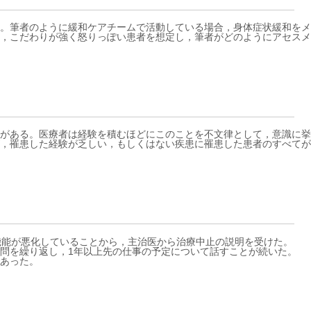
。筆者のように緩和ケアチームで活動している場合，身体症状緩和をメ
，こだわりが強く怒りっぽい患者を想定し，筆者がどのようにアセスメ
がある。医療者は経験を積むほどにこのことを不文律として，意識に挙
，罹患した経験が乏しい，もしくはない疾患に罹患した患者のすべてが
機能が悪化していることから，主治医から治療中止の説明を受けた。
問を繰り返し，1年以上先の仕事の予定について話すことが続いた。
あった。