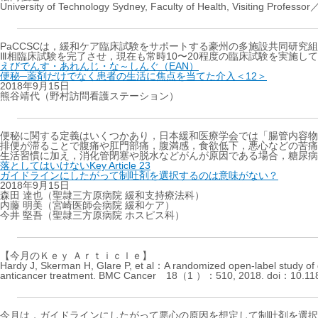
University of Technology Sydney, Faculty of Health, Vis
PaCCSCは，緩和ケア臨床試験をサポートする豪州の多施設共同研究
Ⅲ相臨床試験を完了させ，現在も常時10〜20程度の臨床試験を実施し
えびでんす・あれんじ・な～しんぐ（EAN）
便秘─薬剤だけでなく患者の生活に焦点を当てた介入＜12＞
2018年9月15日
熊谷靖代（野村訪問看護ステーション）
便秘に関する定義はいくつかあり，日本緩和医療学会では「腸管内容物
排便が滞ることで腹痛や肛門部痛，腹満感，食欲低下，悪心などの苦痛
生活習慣に加え，消化管閉塞や脱水などがんが原因である場合，糖尿病
落としてはいけないKey Article 23
ガイドラインにしたがって制吐剤を選択するのは意味がない？
2018年9月15日
森田 達也（聖隷三方原病院 緩和支持療法科）
内藤 明美（宮崎医師会病院 緩和ケア）
今井 堅吾（聖隷三方原病院 ホスピス科）
【今月のＫｅｙ Ａｒｔｉｃｌｅ】
Hardy J, Skerman H, Glare P, et al：A randomized open-label study of g
anticancer treatment. BMC Cancer 18（1 ）：510, 2018. doi：10.118
今月は，ガイドラインにしたがって悪心の原因を想定して制吐剤を選択