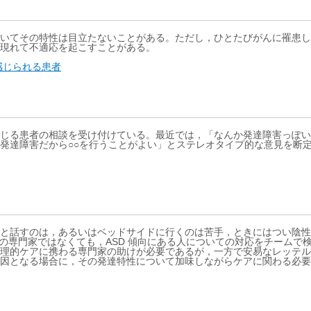
いてその特性は目立たないことがある。ただし，ひとたびがんに罹患し
現れて不適応を起こすことがある。
感じられる患者
じる患者の相談を受け付けている。最近では，「なんか発達障害っぽい
発達障害だから○○を行うことがよい」とステレオタイプ的な意見を断
と話すのは，あるいはベッドサイドに行くのは苦手，ときにはつい陰性
る。精神心理的ケアの専門家ではなくても，ASD 傾向にある人についての対応
心理的ケアに携わる専門家の助けが必要であるが，一方で安易なレッテ
因となる場合に，その発達特性について加味しながらケアに関わる必要