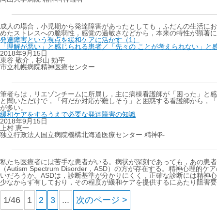
成人の場合，小児期から発達障害があったとしても，ふだんの生活にお
めたストレスへの脆弱性，感覚の過敏さなどから，本来の特性が顕著に
発達障害という視点を緩和ケアに活かす（1）
「理解が悪い」と感じられる患者／「先々の ことが考えられない」と
2018年9月15日
東谷 敬介，杉山 効平
市立札幌病院精神医療センター
筆者らは，リエゾンチームに所属し，主に病棟看護師が「困った」と感
と聞いただけで，「何だか対応が難しそう」と困惑する看護師から，「
が多い。
緩和ケアをするうえで必要な発達障害の知識
2018年9月15日
上村 恵一
独立行政法人国立病院機構北海道医療センター 精神科
私たち医療者には苦手な患者がいる。病状が深刻であっても，あの患者
（Autism Spectrum Disorder，ASD）の方が存在す
いだろうか。ASDは，診断基準が分かりにくく，正確な診断には精神
少なからず有しており，その程度が緩和ケアを提供するにあたり阻害要
1/46
1
2
3
...
次のページ >