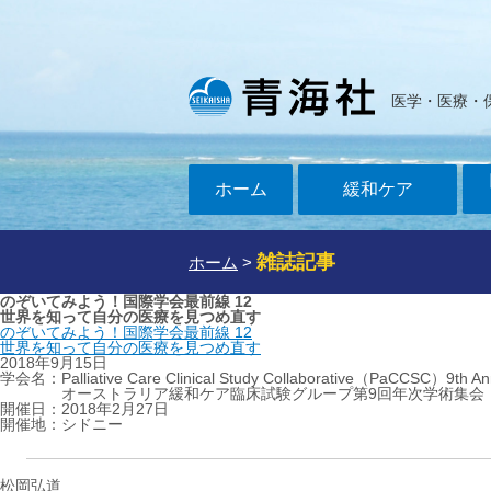
医学・医療・
ホーム
緩和ケア
雑誌記事
ホーム
>
のぞいてみよう！国際学会最前線 12
世界を知って自分の医療を見つめ直す
のぞいてみよう！国際学会最前線 12
世界を知って自分の医療を見つめ直す
2018年9月15日
学会名：Palliative Care Clinical Study Collaborative（PaCCSC）9th An
オーストラリア緩和ケア臨床試験グループ第9回年次学術集会
開催日：2018年2月27日
開催地：シドニー
松岡弘道