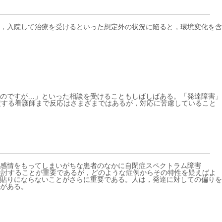
，入院して治療を受けるといった想定外の状況に陥ると，環境変化を含
のですが…」といった相談を受けることもしばしばある。「発達障害」
定する看護師まで反応はさまざまではあるが，対応に苦慮していること
感情をもってしまいがちな患者のなかに自閉症スペクトラム障害
をチームで検討することが重要であるが，どのような症例からその特性を疑えばよ
ル貼りにならないことがさらに重要である。人は，発達に対しての偏りを
がある。