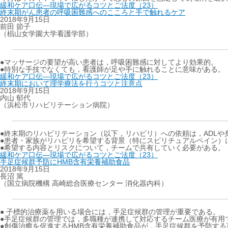
緩和ケア口伝―現場で広がるコツとご法度（23）
終末期がん患者の呼吸困難感へのこころと手で触れるケア
2018年9月15日
前田 節子
（椙山女学園大学看護学部）
●マッサージの要望が高い患者は，呼吸困難感に対してより効果的。
●特別な手技でなくても，看護師が足や手に触れることに意味がある。
緩和ケア口伝―現場で広がるコツとご法度（23）
終末期において理学療法を行うコツと注意点
2018年9月15日
内山 郁代
（浜松市リハビリテーション病院）
●終末期のリハビリテーション（以下，リハビリ）への依頼は，ADL
●患者・家族がリハビリを希望する背景（特にスピリチュアルペイン）
●希望する内容とリスクについて，チームで共有していく必要がある。
緩和ケア口伝―現場で広がるコツとご法度（23）
手足症候群予防にHMB含有栄養補助食品
2018年9月15日
長沼 篤
（国立病院機構 高崎総合医療センター 消化器内科）
● 子標的治療薬を用いる場合には，手足症候群の管理が重要である。
●手足症候群の管理では，多職種が連携して対応するチーム医療が有用
●創傷治癒を促進するHMB含有栄養補助食品が，手足症候群を予防する