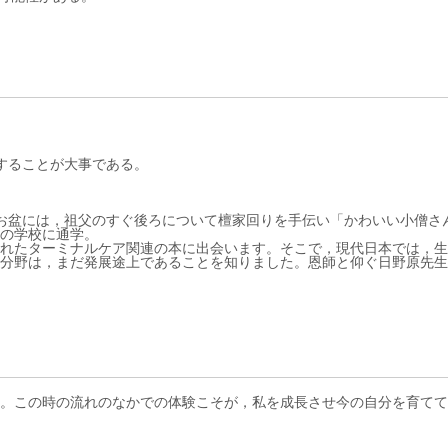
。
することが大事である。
お盆には，祖父のすぐ後ろについて檀家回りを手伝い「かわいい小僧さ
の学校に通学。
れたターミナルケア関連の本に出会います。そこで，現代日本では，生
分野は，まだ発展途上であることを知りました。恩師と仰ぐ日野原先生
。この時の流れのなかでの体験こそが，私を成長させ今の自分を育てて