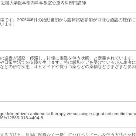
iting Professor／近畿大学医学部内科学教室心療内科部門講師
組織です。2006年6月の始動当初から臨床試験参加が可能な施設の確保
ています。
の通過が遅延・停滞し，排便に困難を伴う状態」と定義されています。
や日常生活での支障が生じます。特に緩和ケアを受けているがん患者にお
などの併存疾患，オピオイドや抗うつ薬などの薬物などさまざまな要因
uidelinedriven antiemetic therapy versus single agent antiemetic ther
6/s12885-018-4404-8.
する方法と，原因に関係なく一括してハロペリドールを使う方法の比較