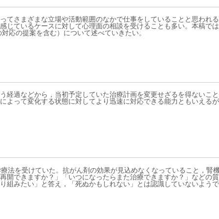
ってさまざまな立場や活動範囲のなかで仕事をしていることと思われる
感じているケースに対して心理面の相談を受けることも多い。本稿では
の対応の提案を含む）について述べていきたい。
う経過などから，当初予定していた治療計画を変更せざるを得ないこと
によって変化する状態に対してより迅速に対応できる能力ともいえるが
学療法を受けていた。抗がん剤の効果が見込めなくなっていること，腎
再開できますか？」「いつになったらまた治療できますか？」などの質
り組みたい」と答え，「死ぬかもしれない」とは認識していないようで