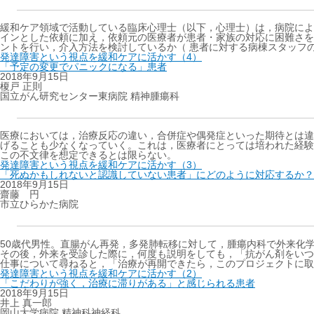
緩和ケア領域で活動している臨床心理士（以下，心理士）は，病院によ
インとした依頼に加え，依頼元の医療者が患者・家族の対応に困難さを
ントを行い，介入方法を検討しているか（ 患者に対する病棟スタッフ
発達障害という視点を緩和ケアに活かす（4）
「予定の変更でパニックになる」患者
2018年9月15日
榎戸 正則
国立がん研究センター東病院 精神腫瘍科
医療においては，治療反応の違い，合併症や偶発症といった期待とは違
げることも少なくなっていく。これは，医療者にとっては培われた経験
この不文律を想定できるとは限らない。
発達障害という視点を緩和ケアに活かす（3）
「死ぬかもしれないと認識していない患者」にどのように対応するか？
2018年9月15日
齋藤 円
市立ひらかた病院
50歳代男性。直腸がん再発，多発肺転移に対して，腫瘍内科で外来化
その後，外来を受診した際に，何度も説明をしても，「抗がん剤をいつ
仕事について尋ねると，「治療が再開できたら，このプロジェクトに取
発達障害という視点を緩和ケアに活かす（2）
「こだわりが強く，治療に滞りがある」と感じられる患者
2018年9月15日
井上 真一郎
岡山大学病院 精神科神経科