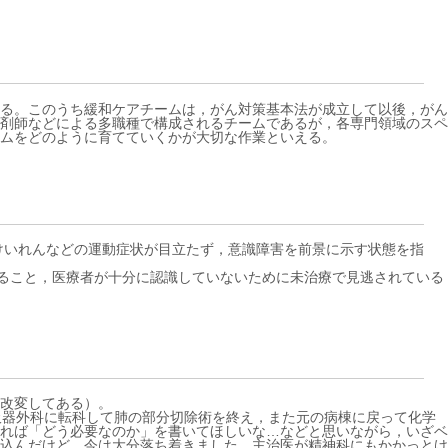
る。このうち緩和ケアチームは，がん対策基本法が成立して以後，がん
剤師などによる多職種で構成されるチームであるが，各専門領域のスペ
ムをどのように育てていくかが大切な作業といえる。
かかわらず，けいれんなどの運動症状が目立たず，意識障害を前景に示す状態を指
いること，医療者が十分に認識していないために未治療で見逃されている
改変してある）。
吸器外科に転科して肺の部分切除術を終え，また元の病棟に戻って化学
れば「どう必要なのか」を書いてほしいな…などと思いながら，いざベ
込んだけど，今は大分落ち着きました。主治医が精神科にもかかっとけ