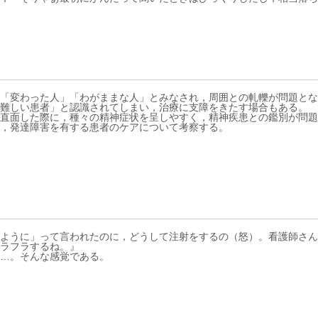
「変わった人」「わがままな人」とみなされ，周囲との軋轢が問題とな
難しい患者」と認識されてしまい，治療に支障をきたす場合もある。
直面した際に，種々の精神症状を呈しやすく，精神疾患との鑑別が問題
，発達障害を有する患者のケアについて考察する。
ように」って言われたのに，どうして注射をするの（怒）。看護師さん
ラフラするね。』
…。そんな感覚である。