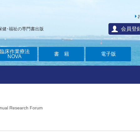
会員登
保健･福祉の専門書出版
臨床作業療法
書籍
電子版
NOVA
nual Research Forum