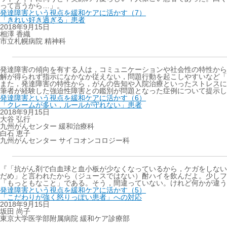
って言うから…」。
発達障害という視点を緩和ケアに活かす（7）
「きれい好き過ぎる」患者
2018年9月15日
相澤 香織
市立札幌病院 精神科
発達障害の傾向を有する人は，コミュニケーションや社会性の特性から
解が得られず指示になかなか従えない，問題行動を起こしやすいなど「
また，発達障害の特性から，がんの告知や入院治療といったストレスに
筆者が経験した強迫性障害との鑑別が問題となった症例について提示し
発達障害という視点を緩和ケアに活かす（6）
「クレームが多い，ルールが守れない」患者
2018年9月15日
大谷 弘行
九州がんセンター 緩和治療科
白石 恵子
九州がんセンター サイコオンコロジー科
『「抗がん剤で白血球と血小板が少なくなっているから，ケガをしない
だめ」と言われたから（ジュースではない）酎ハイを飲んだよ。少しフ
「もっともなこと」である。そう，間違っていない。けれど何かが違う
発達障害という視点を緩和ケアに活かす（5）
「こだわりが強く怒りっぽい患者」への対応
2018年9月15日
坂田 尚子
東京大学医学部附属病院 緩和ケア診療部