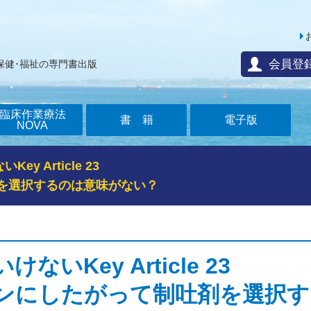
会員登
保健･福祉の専門書出版
臨床作業療法
書籍
電子版
NOVA
y Article 23
を選択するのは意味がない？
ないKey Article 23
ンにしたがって制吐剤を選択す