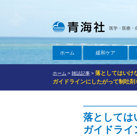
医学・医療・
ホーム
緩和ケア
落としてはいけないKe
ホーム
>
雑誌記事
>
ガイドラインにしたがって制吐剤
落としてはいけ
ガイドライ