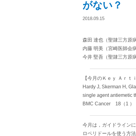
がない？
2018.09.15
森田 達也（聖隷三方原
内藤 明美（宮崎医師会
今井 堅吾（聖隷三方原
【今月のＫｅｙ Ａｒｔ
Hardy J, Skerman H, Glar
single agent antiemetic 
BMC Cancer 18（1 ）：51
今月は，ガイドラインに
ロペリドールを使う方法