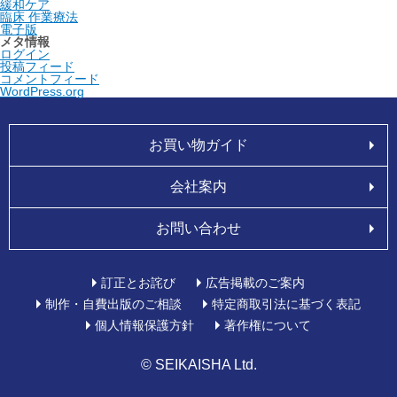
緩和ケア
臨床 作業療法
電子版
メタ情報
ログイン
投稿フィード
コメントフィード
WordPress.org
お買い物ガイド
会社案内
お問い合わせ
訂正とお詫び
広告掲載のご案内
制作・自費出版のご相談
特定商取引法に基づく表記
個人情報保護方針
著作権について
© SEIKAISHA Ltd.