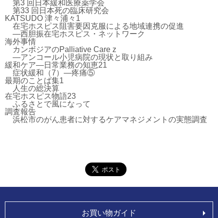
第3 回日本緩和医療薬学会
第33 回日本死の臨床研究会
KATSUDO 津々浦々1
在宅ホスピス阻害要因克服による地域連携の促進
―西胆振在宅ホスピス・ネットワーク
海外事情
カンボジアのPalliative Care z
―アンコール小児病院の現状と取り組み
緩和ケア―日常業務の知恵21
症状緩和（7）―疼痛⑤
最期のことば集1
人生の総決算
在宅ホスピス物語23
ふるさとで風になって
調査報告
浜松市のがん患者に対するケアマネジメントの実態調査
お買い物ガイド