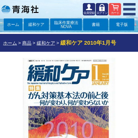
会員登録
ログイン
カート
臨床作業療法
ホーム
緩和ケア
書籍
電子版
NOVA
緩和ケア 2010年1月号
ホーム
>
商品
>
緩和ケア
>