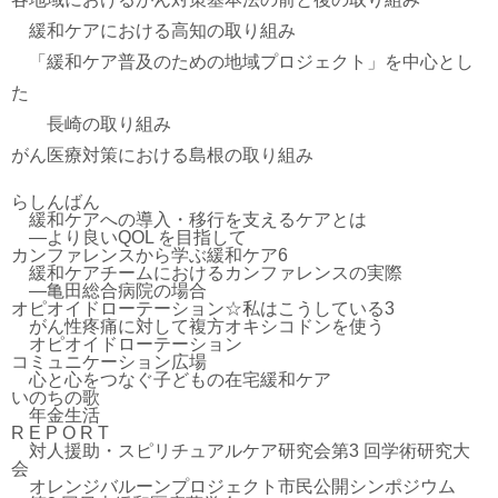
緩和ケアにおける高知の取り組み
「緩和ケア普及のための地域プロジェクト」を中心とし
た
長崎の取り組み
がん医療対策における島根の取り組み
らしんばん
緩和ケアへの導入・移行を支えるケアとは
―より良いQOL を目指して
カンファレンスから学ぶ緩和ケア6
緩和ケアチームにおけるカンファレンスの実際
―亀田総合病院の場合
オピオイドローテーション☆私はこうしている3
がん性疼痛に対して複方オキシコドンを使う
オピオイドローテーション
コミュニケーション広場
心と心をつなぐ子どもの在宅緩和ケア
いのちの歌
年金生活
R E P O R T
対人援助・スピリチュアルケア研究会第3 回学術研究大
会
オレンジバルーンプロジェクト市民公開シンポジウム