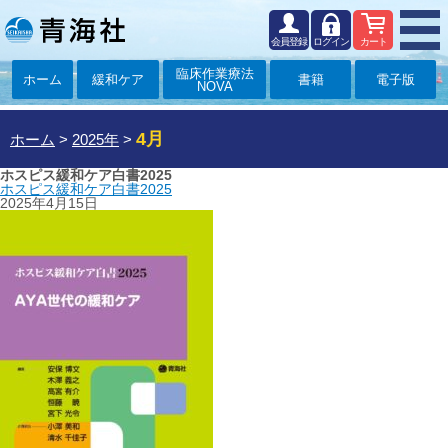
会員登録
ログイン
カート
臨床作業療法
ホーム
緩和ケア
書籍
電子版
NOVA
4月
ホーム
>
2025年
>
ホスピス緩和ケア白書2025
ホスピス緩和ケア白書2025
2025年4月15日