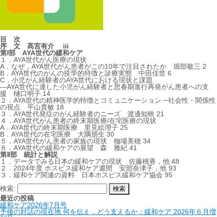
目 次
序 文 髙宮有介 iii
第Ⅰ部 AYA世代の緩和ケア
１．AYA世代がん医療の現状
A．なぜ，AYA世代がん患者がこの10年で注目されたか 堀部敬三 2
B．AYA世代のがんの疫学的特徴と診療実態 中田佳世 6
C．小児がん経験者のAYA世代における現状と課題
―AYA世代に達した小児がん経験者と思春期進行再発がん患者への支
援 樋口明子 14
２．AYA世代の精神医学的特徴とコミュニケーション ─社会性・関係性
の視点 平山貴敏 18
３．AYA世代発症のがん経験者のニーズ 渡邊知映 21
４．AYA世代がん患者の終末期医療/在宅医療の現状
A．AYA世代の終末期医療 里見絵理子 25
B．AYA世代の在宅医療 大隅朋生 30
５．AYA世代がん患者の家族の現状 枷場美穂 34
６．AYA世代の緩和ケアの展望 森 雅紀 41
第Ⅱ部 統計と解説
１．データでみる日本の緩和ケアの現状 佐藤桃香，他 48
２．2024年度 ホスピス緩和ケア週間 安部奈津子，他 93
３．緩和ケア関連の資料 日本ホスピス緩和ケア協会 95
検索:
最近の投稿
緩和ケア2026年7月号
予後の対話の現在地 何を伝え，どう支えるか：緩和ケア 2026年６月増