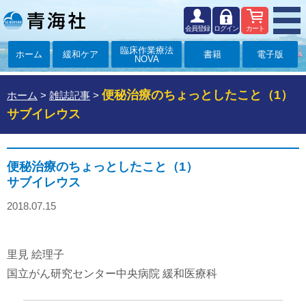
会員登録
ログイン
カート
臨床作業療法
ホーム
緩和ケア
書籍
電子版
NOVA
便秘治療のちょっとしたこと（1）
ホーム
>
雑誌記事
>
サブイレウス
便秘治療のちょっとしたこと（1）
サブイレウス
2018.07.15
里見 絵理子
国立がん研究センター中央病院 緩和医療科