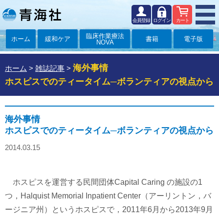
会員登録
ログイン
カート
臨床作業療法
ホーム
緩和ケア
書籍
電子版
NOVA
海外事情
ホーム
>
雑誌記事
>
ホスピスでのティータイム─ボランティアの視点から
海外事情
ホスピスでのティータイム─ボランティアの視点から
2014.03.15
ホスピスを運営する民間団体Capital Caring の施設の1
つ，Halquist Memorial Inpatient Center（アーリントン，バ
ージニア州）というホスピスで，2011年6月から2013年9月