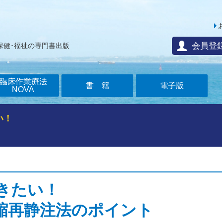
会員登
保健･福祉の専門書出版
臨床作業療法
書籍
電子版
NOVA
い！
きたい！
縮再静注法のポイント