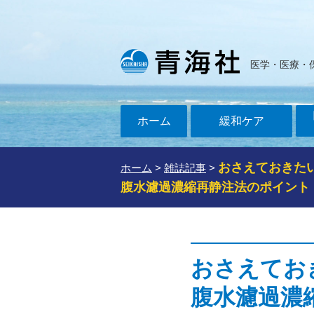
医学・医療・
ホーム
緩和ケア
おさえておきた
ホーム
>
雑誌記事
>
腹水濾過濃縮再静注法のポイント
おさえてお
腹水濾過濃