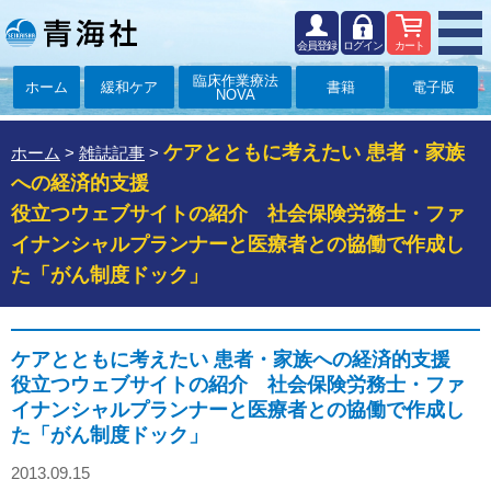
会員登録
ログイン
カート
臨床作業療法
ホーム
緩和ケア
書籍
電子版
NOVA
ケアとともに考えたい 患者・家族
ホーム
>
雑誌記事
>
への経済的支援
役立つウェブサイトの紹介 社会保険労務士・ファ
イナンシャルプランナーと医療者との協働で作成し
た「がん制度ドック」
ケアとともに考えたい 患者・家族への経済的支援
役立つウェブサイトの紹介 社会保険労務士・ファ
イナンシャルプランナーと医療者との協働で作成し
た「がん制度ドック」
2013.09.15