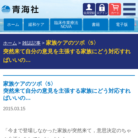
会員登録
ログイン
カート
臨床作業療法
ホーム
緩和ケア
書籍
電子版
NOVA
家族ケアのツボ〈5〉
ホーム
>
雑誌記事
>
突然来て自分の意見を主張する家族にどう対応すれ
ばいいの…
家族ケアのツボ〈5〉
突然来て自分の意見を主張する家族にどう対応すれ
ばいいの…
2015.03.15
「今まで登場しなかった家族が突然来て，意思決定のちゃ