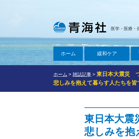
医学・医療・
ホーム
緩和ケア
東日本大震災 
ホーム
>
雑誌記事
>
悲しみを抱えて暮らす人たちを皆
東日本大震
悲しみを抱