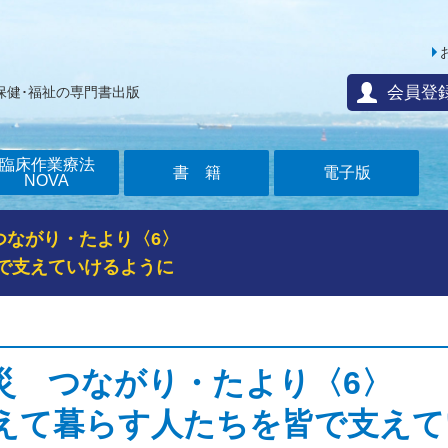
会員登
保健･福祉の専門書出版
臨床作業療法
書籍
電子版
NOVA
つながり・たより〈6〉
で支えていけるように
災 つながり・たより〈6〉
えて暮らす人たちを皆で支えて