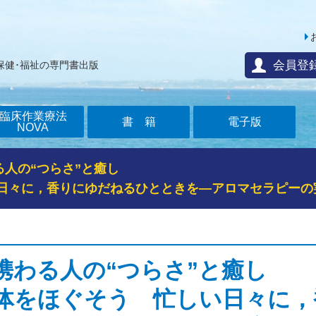
会員登
保健･福祉の専門書出版
臨床作業療法
書籍
電子版
NOVA
人の“つらさ”と癒し
日々に，香りにゆだねるひとときを―アロマセラピーの
携わる人の“つらさ”と癒し
体をほぐそう 忙しい日々に，