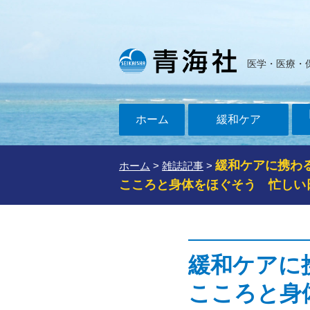
医学・医療・
ホーム
緩和ケア
緩和ケアに携わる
ホーム
>
雑誌記事
>
こころと身体をほぐそう 忙しい
緩和ケアに
こころと身