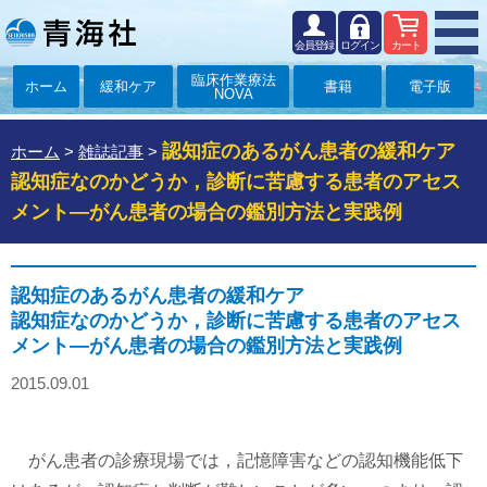
会員登録
ログイン
カート
臨床作業療法
ホーム
緩和ケア
書籍
電子版
NOVA
認知症のあるがん患者の緩和ケア
ホーム
>
雑誌記事
>
認知症なのかどうか，診断に苦慮する患者のアセス
メント―がん患者の場合の鑑別方法と実践例
認知症のあるがん患者の緩和ケア
認知症なのかどうか，診断に苦慮する患者のアセス
メント―がん患者の場合の鑑別方法と実践例
2015.09.01
がん患者の診療現場では，記憶障害などの認知機能低下