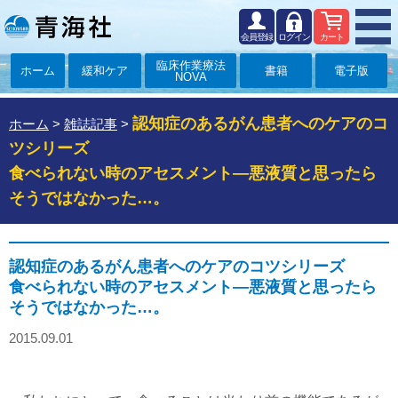
会員登録
ログイン
カート
臨床作業療法
ホーム
緩和ケア
書籍
電子版
NOVA
認知症のあるがん患者へのケアのコ
ホーム
>
雑誌記事
>
ツシリーズ
食べられない時のアセスメント―悪液質と思ったら
そうではなかった…。
認知症のあるがん患者へのケアのコツシリーズ
食べられない時のアセスメント―悪液質と思ったら
そうではなかった…。
2015.09.01