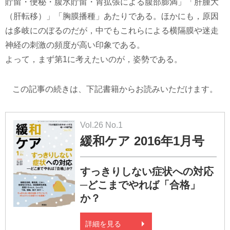
貯留・便秘・腹水貯留・胃拡張による腹部膨満」「肝腫大
（肝転移）」「胸膜播種」あたりである。ほかにも，原因
は多岐にのぼるのだが，中でもこれらによる横隔膜や迷走
神経の刺激の頻度が高い印象である。
よって，まず第1に考えたいのが，姿勢である。
この記事の続きは、下記書籍からお読みいただけます。
Vol.26 No.1
緩和ケア 2016年1月号
すっきりしない症状への対応
─どこまでやれば「合格」
か？
詳細を見る