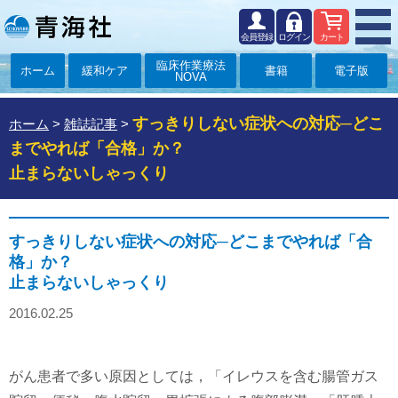
会員登録
ログイン
カート
臨床作業療法
ホーム
緩和ケア
書籍
電子版
NOVA
すっきりしない症状への対応─どこ
ホーム
>
雑誌記事
>
までやれば「合格」か？
止まらないしゃっくり
すっきりしない症状への対応─どこまでやれば「合
格」か？
止まらないしゃっくり
2016.02.25
がん患者で多い原因としては，「イレウスを含む腸管ガス