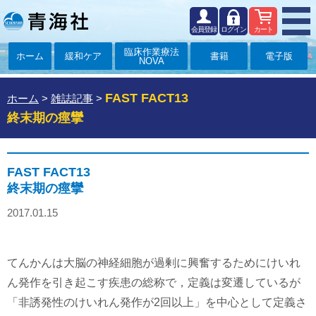
会員登録
ログイン
カート
臨床作業療法
ホーム
緩和ケア
書籍
電子版
NOVA
FAST FACT13
ホーム
>
雑誌記事
>
終末期の痙攣
FAST FACT13
終末期の痙攣
2017.01.15
てんかんは大脳の神経細胞が過剰に興奮するためにけいれ
ん発作を引き起こす疾患の総称で，定義は変遷しているが
「非誘発性のけいれん発作が2回以上」を中心として定義さ