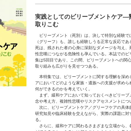
実践としてのビリーブメントケア―
取りこむ
ビリーブメント（死別）は、決して特別な経験で
（グリーフ）も、誰しも経験しうる正常な反応であ
死は、残された者の心身に深刻なダメージを与え、
性悲嘆につながる危険性も孕んでいる。本誌でのビ
集は5回目であり、この間、ビリーブメントへの関
取り組みも広がりを見せつつある。
本特集では、ビリーブメントに関する理解を深め
アにおいてどのような家族・遺族への支援が求めら
何ができるのかを考えていく。
まず、緩和ケアにおいて知っておくべきビリーブ
念や考え方、複雑性悲嘆やリスクアセスメントにつ
次に、ビリーブメントケア／グリーフケアの具体
研究知見や臨床経験を交えながら、実際の課題に対
る。
さらに、緩和ケアに関わるさまざまな立場から、