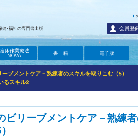
会員登
保健･福祉の専門書出版
臨床作業療法
書籍
電子版
NOVA
リーブメントケア－熟練者のスキルを取りこむ（5）
いるスキル2
のビリーブメントケア－熟練者
5）