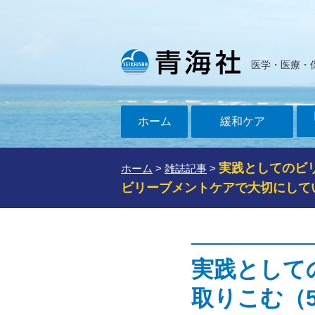
医学・医療・
ホーム
緩和ケア
実践としてのビ
ホーム
>
雑誌記事
>
ビリーブメントケアで大切にして
実践として
取りこむ（