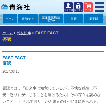
会員登録
ログイン
カート
臨床作業療法
ホーム
緩和ケア
書籍
電子版
NOVA
FAST FACT
ホーム
>
雑誌記事
>
否認
FAST FACT
否認
2017.03.15
否認とは，「出来事は知覚しているが，不快な感情（不
安・怒り）が生じることを避けるためにその存在を認めな
いこと」 とされており，がん患者の4～47％にみられる。