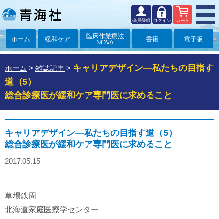
会員登録
ログイン
カート
臨床作業療法
ホーム
緩和ケア
書籍
電子版
NOVA
キャリアデザイン―私たちの目指す
ホーム
>
雑誌記事
>
道（5）
総合診療医が緩和ケア専門医に求めること
キャリアデザイン―私たちの目指す道（5）
総合診療医が緩和ケア専門医に求めること
2017.05.15
草場鉄周
北海道家庭医療学センター