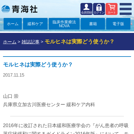
会員登録
ログイン
カート
臨床作業療法
ホーム
緩和ケア
書籍
電子版
NOVA
モルヒネは実際どう使うか？
ホーム
>
雑誌記事
>
モルヒネは実際どう使うか？
2017.11.15
山口 崇
兵庫県立加古川医療センター 緩和ケア内科
2016年に改訂された日本緩和医療学会の『がん患者の呼吸
器症状緩和に関するガイドライン2016年版』において，モ