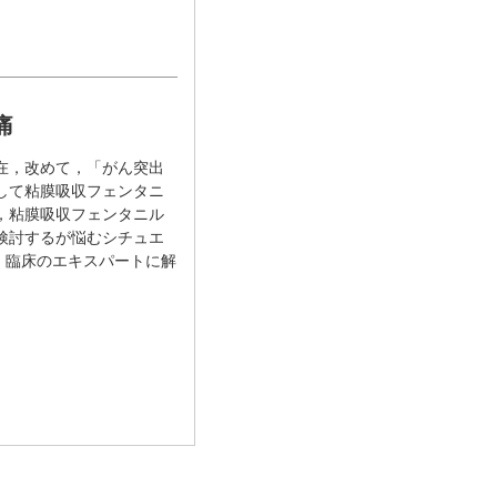
痛
在，改めて，「がん突出
して粘膜吸収フェンタニ
，粘膜吸収フェンタニル
検討するが悩むシチュエ
して，臨床のエキスパートに解