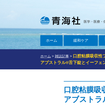
医学・医療・
ホーム
緩和ケア
口腔粘膜吸収性
ホーム
>
雑誌記事
>
アブストラル®舌下錠とイーフェ
口腔粘膜吸
アブストラ