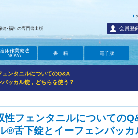
会員登
保健･福祉の専門書出版
臨床作業療法
書籍
電子版
NOVA
フェンタニルについてのQ&A
ンバッカル錠，どちらを使う？
収性フェンタニルについてのQ
ル®舌下錠とイーフェンバッカ