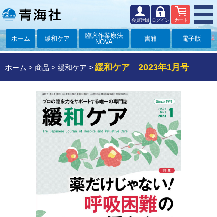
会員登録
ログイン
カート
臨床作業療法
ホーム
緩和ケア
書籍
電子版
NOVA
緩和ケア 2023年1月号
ホーム
>
商品
>
緩和ケア
>