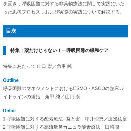
を置き，呼吸困難に対する非薬物療法に関して実践にいた
った思考プロセス，および実際の実践について解説する。
目次
特集：薬だけじゃない！―呼吸困難の緩和ケア
特集にあたって 山口 崇／角甲 純
Outline
呼吸困難のマネジメントにおけるESMO・ASCOの臨床ガ
イドラインの総括 角甲 純／山口 崇
Detail
1 呼吸困難に対する酸素療法─益と害 坪井理恵／渡邊紘章
2 呼吸困難に対する高流量鼻カニュラ酸素療法 田崎潤一