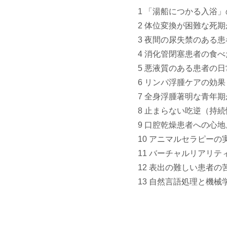
1 「湯船につかる入浴
2 体位変換が困難な死
3 夜間の尿失禁のある
4 消化管閉塞患者の食べ
5 悪液質のある患者の日
6 リンパ浮腫ケアの効果 
7 全身浮腫著明な青年
8 止まらない吃逆（持
9 口腔乾燥患者への心地
10 アニマルセラピーの
11 バーチャルリアリテ
12 表出の難しい患者の
13 自然言語処理と機械