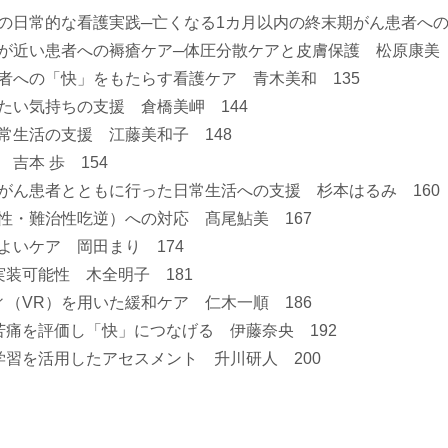
」の日常的な看護実践─亡くなる1カ月以内の終末期がん患者への効
期が近い患者への褥瘡ケア─体圧分散ケアと皮膚保護 松原康美 
患者への「快」をもたらす看護ケア 青木美和 135
たい気持ちの支援 倉橋美岬 144
常生活の支援 江藤美和子 148
吉本 歩 154
期がん患者とともに行った日常生活への支援 杉本はるみ 160
続性・難治性吃逆）への対応 髙尾鮎美 167
よいケア 岡田まり 174
実装可能性 木全明子 181
ィ（VR）を用いた緩和ケア 仁木一順 186
苦痛を評価し「快」につなげる 伊藤奈央 192
学習を活用したアセスメント 升川研人 200