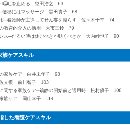
・嘔吐を止める 継田浩之 63
用─便秘にはマッサージ 黒田貴子 68
活用─看護師が主導してせん妄を減らす 佐々木千幸 74
めの教育的介入の活用 大市三鈴 79
ランス─だるい時は休むべきか動くべきか 大内紗也子 90
家族ケアスキル
時の家族ケア 向井未年子 98
族支援 前川智子 103
静に関する家族ケア─鎮静の開始前と適用時 松村優子 108
家族ケア 岡山幸子 114
指した看護ケアスキル