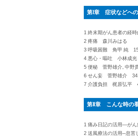
第Ⅰ章 症状などへ
1 終末期がん患者の経時
2 疼痛 森川みはる 
3 呼吸困難 角甲 純 1
4 悪心・嘔吐 小林成光
5 便秘 菅野雄介, 中野
6 せん妄 菅野雄介 34
7 介護負担 梶原弘平 
第Ⅱ章 こんな時の
1 痛み日記の活用―が
2 送風療法の活用─息