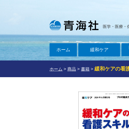
医学・医療・
ホーム
緩和ケア
緩和ケアの看護
ホーム
>
商品
>
書籍
>