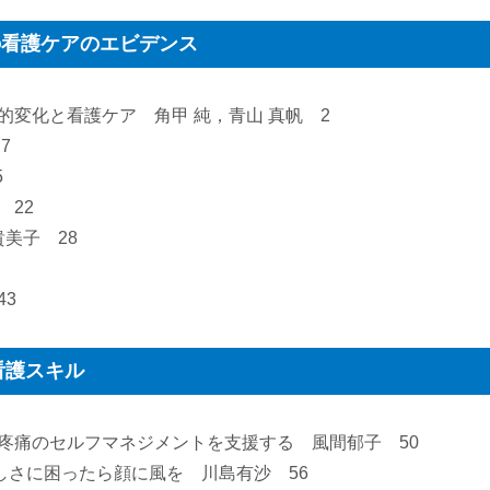
の看護ケアのエビデンス
的変化と看護ケア 角甲 純，青山 真帆 2
7
5
 22
貴美子 28
43
看護スキル
ん疼痛のセルフマネジメントを支援する 風間郁子 50
苦しさに困ったら顔に風を 川島有沙 56