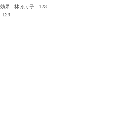
果 林 ゑり子 123
129