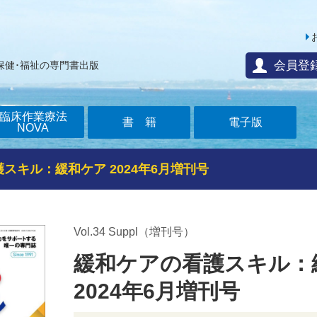
会員登
保健･福祉の専門書出版
臨床作業療法
書籍
電子版
NOVA
スキル：緩和ケア 2024年6月増刊号
Vol.34 Suppl（増刊号）
緩和ケアの看護スキル：
2024年6月増刊号