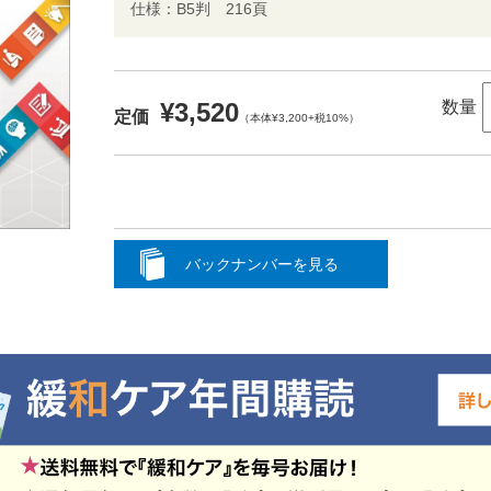
仕様：B5判 216頁
¥3,520
数量
定価
（本体¥3,200+税10%）
バックナンバーを見る