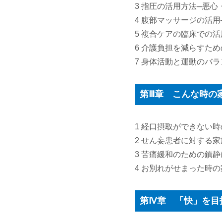
3 指圧の活用方法─悪心
4 腹部マッサージの活
5 複合ケアの臨床での
6 介護負担を減らすた
7 身体活動と運動のバ
第Ⅲ章 こんな時の
1 経口摂取ができない
2 せん妄患者に対する家
3 苦痛緩和のための鎮
4 お別れがせまった時の
第Ⅳ章 「快」を目