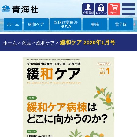
会員登録
ログイン
カート
臨床作業療法
ホーム
緩和ケア
書籍
電子版
NOVA
緩和ケア 2020年1月号
ホーム
>
商品
>
緩和ケア
>