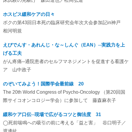
床試験の先駆け 森田達也／松岡弘道
ホスピス緩和ケアの日々
ボクの第43回日本死の臨床研究会年次大会参加記in神戸
相河明規
えびでんす・あれんじ・な～しんぐ（EAN）─実践力を上
げる工夫
がん疼痛─通院患者のセルフマネジメントを促進する看護ケ
ア 山中政子
のぞいてみよう！国際学会最前線 20
The 20th World Congress of Psycho-Oncology （第20回国
際サイコオンコロジー学会）に参加して 藤森麻衣子
緩和ケア口伝─現場で広がるコツと御法度 31
◯死前喘鳴への吸引の前に考える「益と害」 谷口明子／
渡邊紘