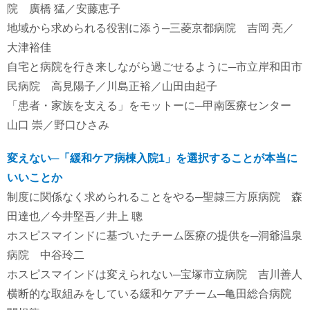
院 廣橋 猛／安藤恵子
地域から求められる役割に添う─三菱京都病院 吉岡 亮／
大津裕佳
自宅と病院を行き来しながら過ごせるように─市立岸和田市
民病院 高見陽子／川島正裕／山田由起子
「患者・家族を支える」をモットーに─甲南医療センター
山口 崇／野口ひさみ
変えない─「緩和ケア病棟入院1」を選択することが本当に
いいことか
制度に関係なく求められることをやる─聖隷三方原病院 森
田達也／今井堅吾／井上 聰
ホスピスマインドに基づいたチーム医療の提供を─洞爺温泉
病院 中谷玲二
ホスピスマインドは変えられない─宝塚市立病院 吉川善人
横断的な取組みをしている緩和ケアチーム─亀田総合病院