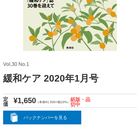
Vol.30 No.1
緩和ケア 2020年1月号
¥1,650
定
紙版・品
（本体¥1,500+税10%）
価
切中
バックナンバーを見る