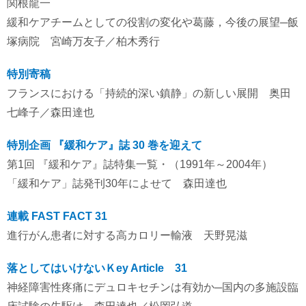
関根龍一
緩和ケアチームとしての役割の変化や葛藤，今後の展望─飯
塚病院 宮崎万友子／柏木秀行
特別寄稿
フランスにおける「持続的深い鎮静」の新しい展開 奥田
七峰子／森田達也
特別企画 『緩和ケア』誌 30 巻を迎えて
第1回 『緩和ケア』誌特集一覧・（1991年～2004年）
「緩和ケア」誌発刊30年によせて 森田達也
連載 FAST FACT 31
進行がん患者に対する高カロリー輸液 天野晃滋
落としてはいけないＫey Article 31
神経障害性疼痛にデュロキセチンは有効か─国内の多施設臨