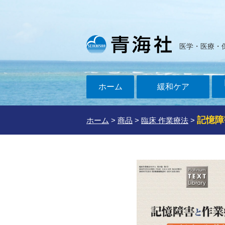
医学・医療・
ホーム
緩和ケア
記憶障
ホーム
>
商品
>
臨床 作業療法
>