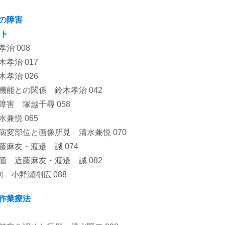
の障害
ト
治 008
孝治 017
孝治 026
機能との関係 鈴木孝治 042
障害 塚越千尋 058
兼悦 065
病変部位と画像所見 清水兼悦 070
藤麻友・渡邉 誠 074
価 近藤麻友・渡邉 誠 082
 小野瀬剛広 088
作業療法