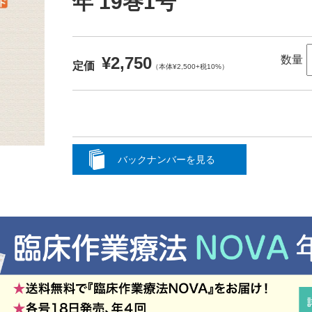
年 19巻1号
¥2,750
数量
定価
（本体¥2,500+税10%）
バックナンバーを見る