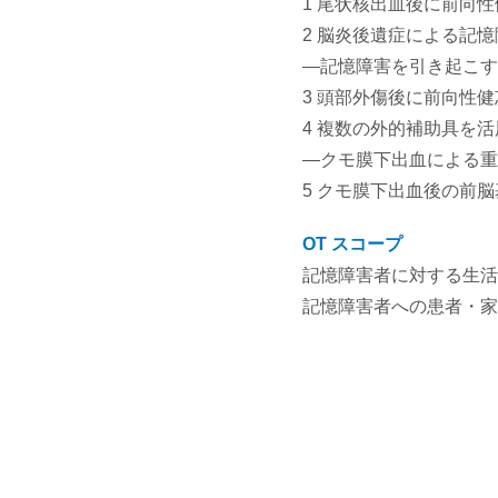
1 尾状核出血後に前向性
2 脳炎後遺症による記
―記憶障害を引き起こす
3 頭部外傷後に前向性健
4 複数の外的補助具を
―クモ膜下出血による重
5 クモ膜下出血後の前脳
OT スコープ
記憶障害者に対する生活支
記憶障害者への患者・家族