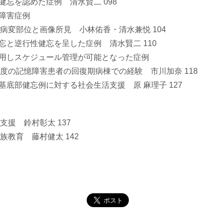
健忘を認めた症例 清水賢二 098
憶障害症例
病変部位と画像所見 小林佑香・清水兼悦 104
忘と逆行性健忘を呈した症例 清水賢二 110
活用しスケジュール管理が可能となった症例
度の記憶障害患者の回復期病棟での経験 市川加奈 118
基底部健忘例に対する社会生活支援 原 麻理子 127
援 鈴村彰太 137
教育 藤村健太 142