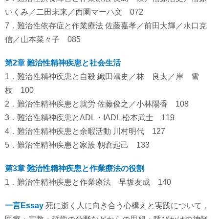
いくみ／二田未来／西園マーハ文 072
7．難治性依存症と作業療法 佐藤嘉孝／前田大輝／水口克
信／山本菜々子 085
第2章 難治性精神疾患と社会生活
1．難治性精神疾患と自殺 織田靖史／林 良太／岸 雪
枝 100
2．難治性精神疾患と就労 佐藤俊之／小林陽香 108
3．難治性精神疾患とADL・IADL 松本武士 119
4．難治性精神疾患と余暇活動 川村明代 127
5．難治性精神疾患と家族 朝倉起己 133
第3章 難治性精神疾患と作業療法の役割
1．難治性精神疾患と作業療法 早坂友成 140
一言
Essay
死に逝く人に向き合う心構えと実践について，