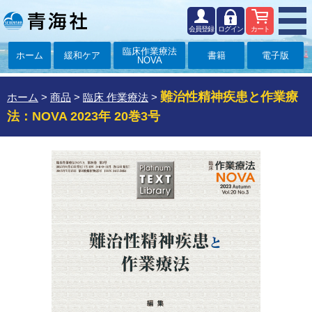
会員登録
ログイン
カート
臨床作業療法
ホーム
緩和ケア
書籍
電子版
NOVA
難治性精神疾患と作業療
ホーム
>
商品
>
臨床 作業療法
>
法：NOVA 2023年 20巻3号