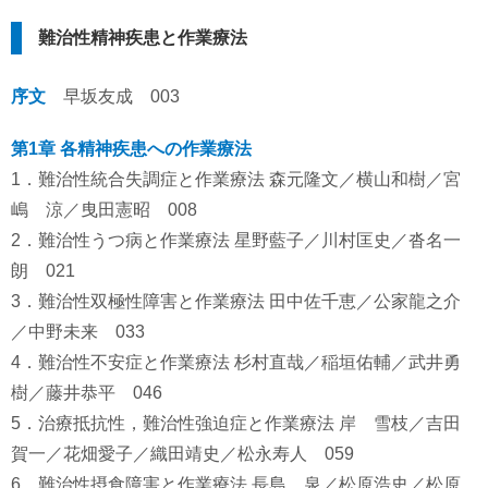
難治性精神疾患と作業療法
序文
早坂友成 003
第1章 各精神疾患への作業療法
1．難治性統合失調症と作業療法 森元隆文／横山和樹／宮
嶋 涼／曳田憲昭 008
2．難治性うつ病と作業療法 星野藍子／川村匡史／沓名一
朗 021
3．難治性双極性障害と作業療法 田中佐千恵／公家龍之介
／中野未来 033
4．難治性不安症と作業療法 杉村直哉／稲垣佑輔／武井勇
樹／藤井恭平 046
5．治療抵抗性，難治性強迫症と作業療法 岸 雪枝／吉田
賀一／花畑愛子／織田靖史／松永寿人 059
6．難治性摂食障害と作業療法 長島 泉／松原浩史／松原