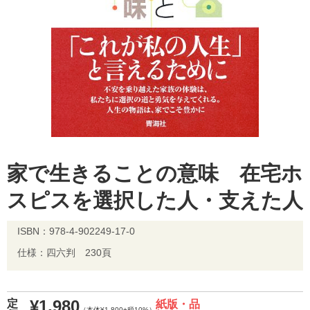
家で生きることの意味 在宅ホ
スピスを選択した人・支えた人
ISBN：978-4-902249-17-0
仕様：四六判 230頁
¥1,980
定
紙版・品
（本体¥1,800+税10%）