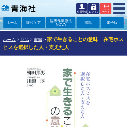
会員登録
ログイン
カート
臨床作業療法
ホーム
緩和ケア
書籍
電子版
NOVA
家で生きることの意味 在宅ホス
ホーム
>
商品
>
書籍
>
ピスを選択した人・支えた人