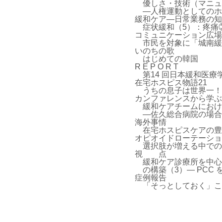
優しさ・技術（マニュ
―人権運動としてのホ
緩和ケア―日常業務の知
症状緩和（5）：疼痛
コミュニケーション広場
市民を対象に「城南緩
いのちの歌
はじめての韓国
R E P O R T
第14 回日本緩和医療
在宅ホスピス物語21
うちの息子は世界一！
カンファレンスから学ぶ
緩和ケアチームにおけ
―佐久総合病院の場合
海外事情
在宅ホスピスケアの豊
オピオイドローテーショ
選択肢が増える中での
視 点
緩和ケア診療所を中心
の構築（3）― PCC
症例報告
「そっとしておく」こ