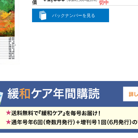
（本体¥1,500+税10%）
価
切中
バックナンバーを見る