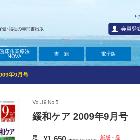
会員登
保健･福祉の専門書出版
臨床作業療法
書籍
電子版
NOVA
009年9月号
Vol.19 No.5
緩和ケア 2009年9月号
¥1,650
定
紙版・品