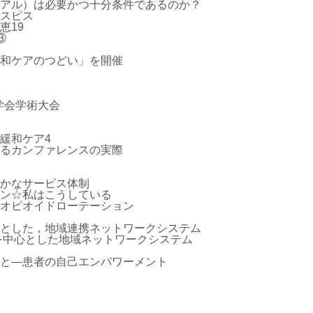
アル）は必要かつ十分条件であるのか？
スピス
恵19
③
和ケアのつどい」を開催
学会学術大会
緩和ケア4
るカンファレンスの実際
かなサービス体制
ン☆私はこうしている
オピオイドローテーション
とした，地域連携ネットワークシステム
 を中心とした地域ネットワークシステム
と―患者の自己エンパワーメント