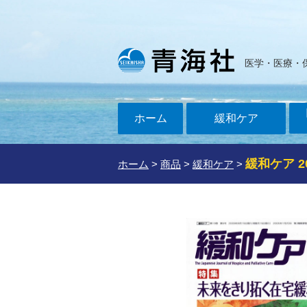
医学・医療・
ホーム
緩和ケア
緩和ケア 2
ホーム
>
商品
>
緩和ケア
>