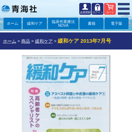
会員登録
ログイン
カート
臨床作業療法
ホーム
緩和ケア
書籍
電子版
NOVA
緩和ケア 2013年7月号
ホーム
>
商品
>
緩和ケア
>