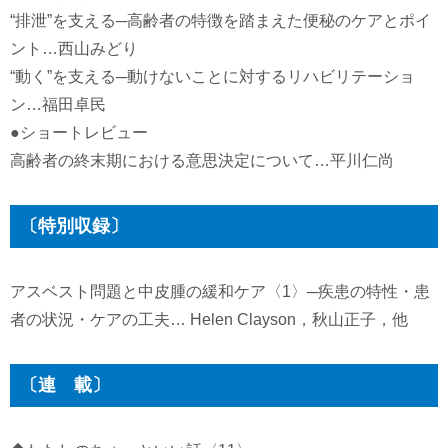
“排泄”を支える─高齢者の特徴を踏まえた便秘のケアとポイ
ント…西山みどり
“動く”を支える─動けないことに対するリハビリテーショ
ン…福田卓民
●ショートレビュー
高齢者の終末期における意思決定について…平川仁尚
〔特別収録〕
アスベスト問題と中皮腫の緩和ケア〈1〉─疾患の特性・患
者の状況・ケアの工夫… Helen Clayson，秋山正子，他
〔連 載〕