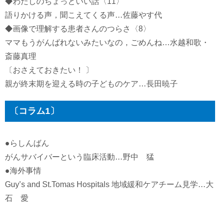
◆わたしのちょっといい話〈11〉
語りかける声，聞こえてくる声…佐藤やす代
◆画像で理解する患者さんのつらさ〈8〉
ママもうがんばれないみたいなの，ごめんね…水越和歌・
斎藤真理
〔おさえておきたい！ 〕
親が終末期を迎える時の子どものケア…長田暁子
〔コラム1〕
●らしんばん
がんサバイバーという臨床活動…野中 猛
●海外事情
Guy’s and St.Tomas Hospitals 地域緩和ケアチーム見学…大
石 愛