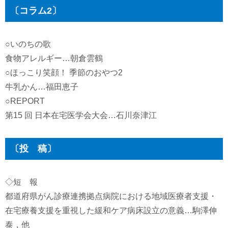
〔コラム2〕
○いのちの歌
食物アレルギー…朝倉雲鶴
○ほっこり笑顔！ 季節のおやつ2
牛乳かん…福田恵子
○REPORT
第15 回 日本在宅医学会大会…石川奈津江
〔投 稿〕
◇短 報
都道府県がん診療連携拠点病院における地域医療者支援・
在宅療養支援を重視した緩和ケア病床設立の意義…駒澤伸
泰，他