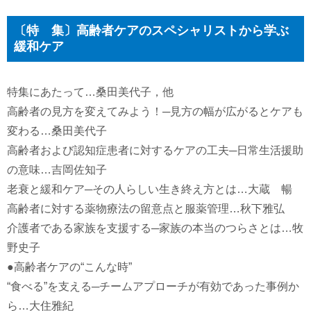
〔特 集〕高齢者ケアのスペシャリストから学ぶ
緩和ケア
特集にあたって…桑田美代子，他
高齢者の見方を変えてみよう！─見方の幅が広がるとケアも
変わる…桑田美代子
高齢者および認知症患者に対するケアの工夫─日常生活援助
の意味…吉岡佐知子
老衰と緩和ケア─その人らしい生き終え方とは…大蔵 暢
高齢者に対する薬物療法の留意点と服薬管理…秋下雅弘
介護者である家族を支援する─家族の本当のつらさとは…牧
野史子
●高齢者ケアの“こんな時”
“食べる”を支える─チームアプローチが有効であった事例か
ら…大住雅紀