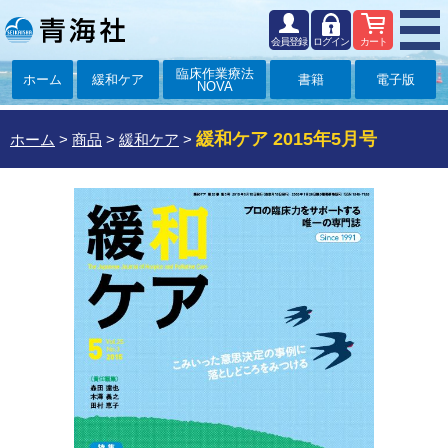
会員登録
ログイン
カート
臨床作業療法
ホーム
緩和ケア
書籍
電子版
NOVA
緩和ケア 2015年5月号
ホーム
>
商品
>
緩和ケア
>