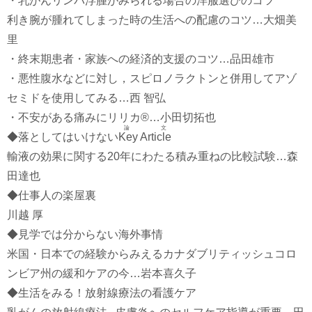
・乳がんリンパ浮腫がみられる場合の洋服選びのコツ
利き腕が腫れてしまった時の生活への配慮のコツ…大畑美
里
・終末期患者・家族への経済的支援のコツ…品田雄市
・悪性腹水などに対し，スピロノラクトンと併用してアゾ
セミドを使用してみる…西 智弘
・不安がある痛みにリリカ®…小田切拓也
論文
◆落としてはいけない
Key Article
輸液の効果に関する20年にわたる積み重ねの比較試験…森
田達也
◆仕事人の楽屋裏
川越 厚
◆見学では分からない海外事情
米国・日本での経験からみえるカナダブリティッシュコロ
ンビア州の緩和ケアの今…岩本喜久子
◆生活をみる！放射線療法の看護ケア