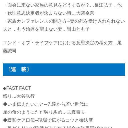
・面会に来ない家族の意見をどうするか？…長江弘子，他
・代理意思決定者が決まらない時…大関令奈
・家族カンファレンスの開き方─妻の死を受け入れられない
夫と，もう治療を望まない妻…畠山とも子
エンド・オブ・ライフケアにおける意思決定の考え方…尾
藤誠司
〔連 載〕
◆FAST FACT
怒り…大谷弘行
◆いま伝えたいこと─先達から若い世代に
犀の角のようにただ独り歩め…志真泰夫
◆緩和ケア口伝─現場で広がるコツと御法度