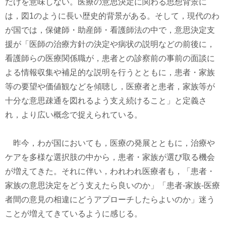
だけを意味しない。医療の意思決定に関わる思想背景に
は，図1のように長い歴史的背景がある。そして，現代のわ
が国では，保健師・助産師・看護師法の中で，意思決定支
援が「医師の治療方針の決定や病状の説明などの前後に，
看護師らの医療関係職が，患者との診察前の事前の面談に
よる情報収集や補足的な説明を行うとともに，患者・家族
等の要望や価値観などを傾聴し，医療者と患者，家族等が
十分な意思疎通を図れるよう支え続けること」と定義さ
れ，より広い概念で捉えられている。
昨今，わが国においても，医療の発展とともに，治療や
ケアを多様な選択肢の中から，患者・家族が選び取る機会
が増えてきた。それに伴い，われわれ医療者も，「患者・
家族の意思決定をどう支えたら良いのか」「患者-家族-医療
者間の意見の相違にどうアプローチしたらよいのか」迷う
ことが増えてきているように感じる。