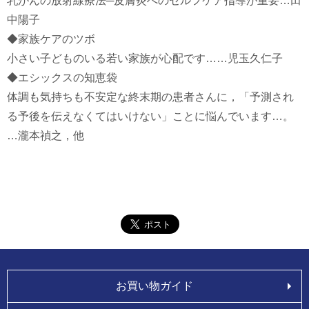
乳がんの放射線療法─皮膚炎へのセルフケア指導が重要…田
中陽子
◆家族ケアのツボ
小さい子どものいる若い家族が心配です……児玉久仁子
◆エシックスの知恵袋
体調も気持ちも不安定な終末期の患者さんに，「予測され
る予後を伝えなくてはいけない」ことに悩んでいます…。
…瀧本禎之，他
お買い物ガイド