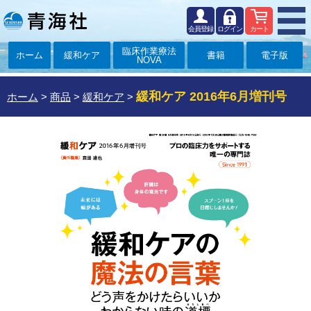
会員登録
ログイン
カート
臨床作業療法
ホーム
緩和ケア
書籍
電子版
NOVA
緩和ケア 2016年6月増刊号
ホーム
>
商品
>
緩和ケア
>