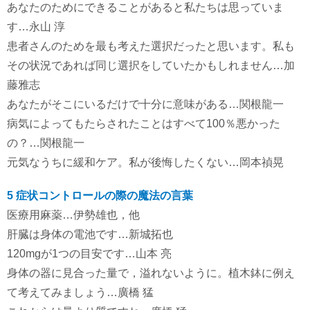
あなたのためにできることがあると私たちは思っていま
す…永山 淳
患者さんのためを最も考えた選択だったと思います。私も
その状況であれば同じ選択をしていたかもしれません…加
藤雅志
あなたがそこにいるだけで十分に意味がある…関根龍一
病気によってもたらされたことはすべて100％悪かった
の？…関根龍一
元気なうちに緩和ケア。私が後悔したくない…岡本禎晃
5 症状コントロールの際の魔法の言葉
医療用麻薬…伊勢雄也，他
肝臓は身体の電池です…新城拓也
120mgが1つの目安です…山本 亮
身体の器に見合った量で，溢れないように。植木鉢に例え
て考えてみましょう…廣橋 猛