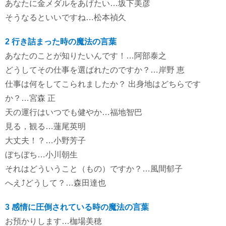
あなたに金メダルをあげたい…坂下美彦
そうなるといいですね…松本禎久
2 行き詰まった時の魔法の言葉
あなたのことが知りたいんです！…阿部泰之
どうしてその仕事を選ばれたのですか？…岸野 恵
仕事は何をしてこられましたか？ 出身地はどちらです
か？…宮森 正
天の運行はいつでも健やか…福地智巴
見る，観る…蓮尾英明
大丈夫！？…小野芳子
ぼちぼち…小川朝生
それはどういうこと（もの）ですか？…風間郁子
へえ⤴どうして？…森田達也
3 感情に圧倒されている時の魔法の言葉
お預かりします…枷場美穂