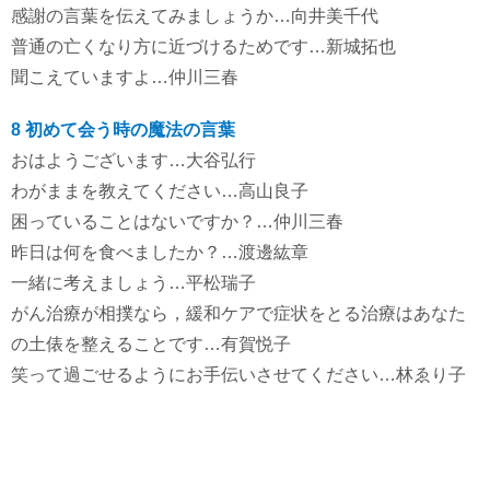
感謝の言葉を伝えてみましょうか…向井美千代
普通の亡くなり方に近づけるためです…新城拓也
聞こえていますよ…仲川三春
8 初めて会う時の魔法の言葉
おはようございます…大谷弘行
わがままを教えてください…高山良子
困っていることはないですか？…仲川三春
昨日は何を食べましたか？…渡邊紘章
一緒に考えましょう…平松瑞子
がん治療が相撲なら，緩和ケアで症状をとる治療はあなた
の土俵を整えることです…有賀悦子
笑って過ごせるようにお手伝いさせてください…林ゑり子