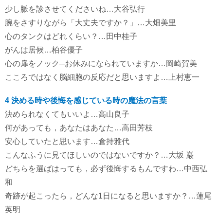
少し脈を診させてくださいね…大谷弘行
腕をさすりながら「大丈夫ですか？」…大畑美里
心のタンクはどれくらい？…田中桂子
がんは居候…柏谷優子
心の扉をノック─お休みになられていますか…岡崎賀美
こころではなく脳細胞の反応だと思いますよ…上村恵一
4 決める時や後悔を感じている時の魔法の言葉
決められなくてもいいよ…高山良子
何があっても，あなたはあなた…高田芳枝
安心していたと思います…倉持雅代
こんなふうに見てほしいのではないですか？…大坂 巌
どちらを選ばはっても，必ず後悔するもんですわ…中西弘
和
奇跡が起こったら，どんな1日になると思いますか？…蓮尾
英明