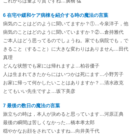
これからは量より質ですね…廣橋 猛
6 在宅や緩和ケア病棟を紹介する時の魔法の言葉
病気のことはどのように聞いてますか？①…今泉洋子，他
病気のことはどのように聞いていますか？②…倉持雅代
ご本人はどう思ってるのでしょうね。家でも病院でも，で
きること（すること）に大きな変わりはありません…田代
真理
どんな状態でも家には帰れますよ…柏谷優子
人は生まれてきたからにはいつかは死にます…小野芳子
お家に帰って何かしたいことはありますか？…清水政克
とてもいい先生ですよ…坂下美彦
7 最後の数日の魔法の言葉
旅立ちの時は，本人が決めると思っています…河原正典
最後の瞬間は苦しくなかった…橋本孝太郎
穏やかなお顔をされていますね…向井美千代