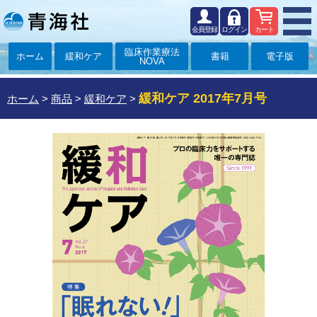
会員登録
ログイン
カート
臨床作業療法
ホーム
緩和ケア
書籍
電子版
NOVA
緩和ケア 2017年7月号
ホーム
>
商品
>
緩和ケア
>