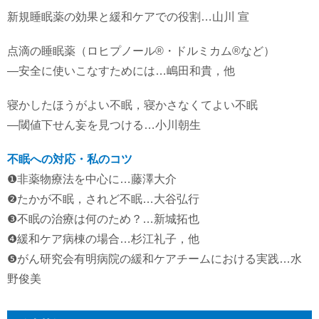
新規睡眠薬の効果と緩和ケアでの役割…山川 宣
点滴の睡眠薬（ロヒプノール®・ドルミカム®など）
―安全に使いこなすためには…嶋田和貴，他
寝かしたほうがよい不眠，寝かさなくてよい不眠
―閾値下せん妄を見つける…小川朝生
不眠への対応・私のコツ
❶非薬物療法を中心に…藤澤大介
❷たかが不眠，されど不眠…大谷弘行
❸不眠の治療は何のため？…新城拓也
❹緩和ケア病棟の場合…杉江礼子，他
❺がん研究会有明病院の緩和ケアチームにおける実践…水
野俊美