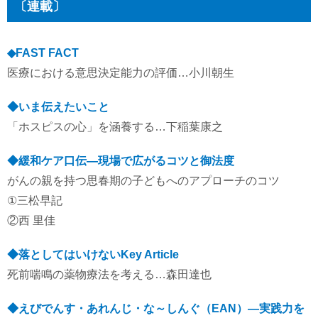
〔連載〕
◆FAST FACT
医療における意思決定能力の評価…小川朝生
◆いま伝えたいこと
「ホスピスの心」を涵養する…下稲葉康之
◆緩和ケア口伝―現場で広がるコツと御法度
がんの親を持つ思春期の子どもへのアプローチのコツ
①三松早記
②西 里佳
◆落としてはいけないKey Article
死前喘鳴の薬物療法を考える…森田達也
◆えびでんす・あれんじ・な～しんぐ（EAN）―実践力を