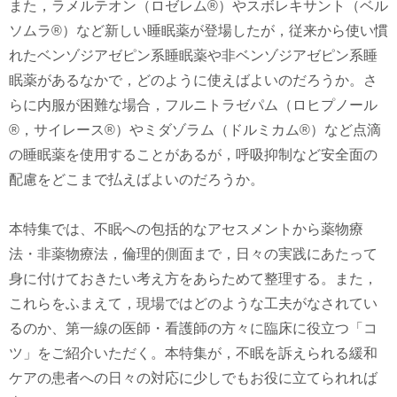
また，ラメルテオン（ロゼレム®）やスボレキサント（ベル
ソムラ®）など新しい睡眠薬が登場したが，従来から使い慣
れたベンゾジアゼピン系睡眠薬や非ベンゾジアゼピン系睡
眠薬があるなかで，どのように使えばよいのだろうか。さ
らに内服が困難な場合，フルニトラゼパム（ロヒプノール
®，サイレース®）やミダゾラム（ドルミカム®）など点滴
の睡眠薬を使用することがあるが，呼吸抑制など安全面の
配慮をどこまで払えばよいのだろうか。
本特集では、不眠への包括的なアセスメントから薬物療
法・非薬物療法，倫理的側面まで，日々の実践にあたって
身に付けておきたい考え方をあらためて整理する。また，
これらをふまえて，現場ではどのような工夫がなされてい
るのか、第一線の医師・看護師の方々に臨床に役立つ「コ
ツ」をご紹介いただく。本特集が，不眠を訴えられる緩和
ケアの患者への日々の対応に少しでもお役に立てられれば