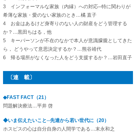
3 インフォーマルな家族（内縁）への対応─特に関わりが
希薄な家族・愛のない家族のとき…橘 直子
4 お金はあるけど身寄りのない人の財産をどう管理する
か？…黒田ちはる，他
5 キーパーソンが不在のなかで本人が意識朦朧としてきた
ら， どうやって意思決定するか？…熊谷靖代
6 帰る場所がなくなった人をどう支援するか？…岩田直子
〔連 載〕
◆FAST FACT（21）
問題解決療法…平井 啓
◆いま伝えたいこと─先達から若い世代に（20）
ホスピスの心は自分自身の人間学である…末永和之