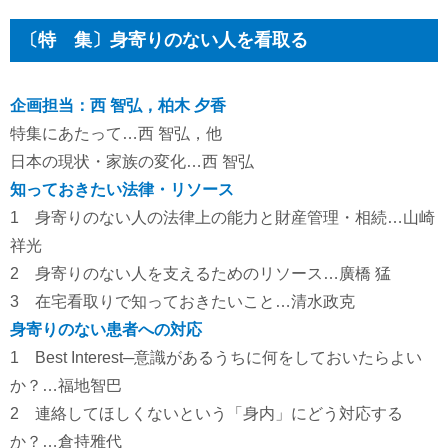
〔特 集〕
身寄りのない人を看取る
企画担当：西 智弘，柏木 夕香
特集にあたって…西 智弘，他
日本の現状・家族の変化…西 智弘
知っておきたい法律・リソース
1 身寄りのない人の法律上の能力と財産管理・相続…山崎
祥光
2 身寄りのない人を支えるためのリソース…廣橋 猛
3 在宅看取りで知っておきたいこと…清水政克
身寄りのない患者への対応
1 Best Interest─意識があるうちに何をしておいたらよい
か？…福地智巴
2 連絡してほしくないという「身内」にどう対応する
か？…倉持雅代