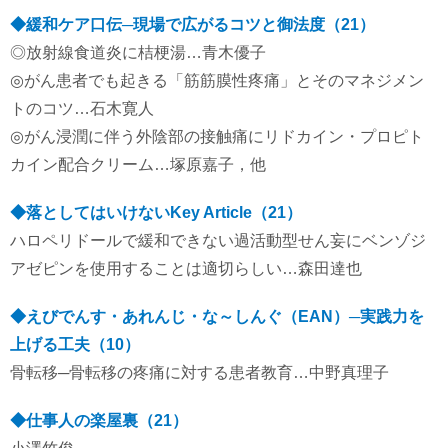
◆緩和ケア口伝─現場で広がるコツと御法度（21）
◎放射線食道炎に桔梗湯…青木優子
◎がん患者でも起きる「筋筋膜性疼痛」とそのマネジメン
トのコツ…石木寛人
◎がん浸潤に伴う外陰部の接触痛にリドカイン・プロピト
カイン配合クリーム…塚原嘉子，他
◆落としてはいけないKey Article（21）
ハロペリドールで緩和できない過活動型せん妄にベンゾジ
アゼピンを使用することは適切らしい…森田達也
◆えびでんす・あれんじ・な～しんぐ（EAN）─実践力を
上げる工夫（10）
骨転移─骨転移の疼痛に対する患者教育…中野真理子
◆仕事人の楽屋裏（21）