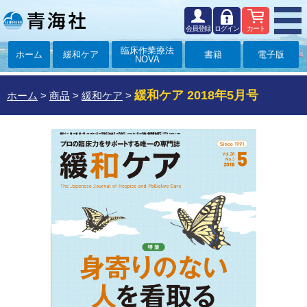
会員登録
ログイン
カート
臨床作業療法
ホーム
緩和ケア
書籍
電子版
NOVA
緩和ケア 2018年5月号
ホーム
>
商品
>
緩和ケア
>