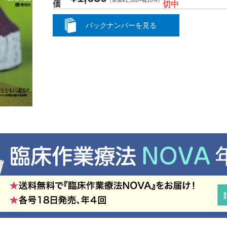
（本体¥1,500+税10%）
価
切中
バックナンバーを見る