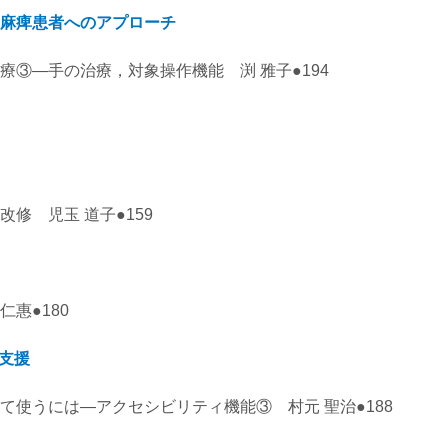
麻痺患者へのアプローチ
療③―手の治療，対象操作機能 渕 雅子●194
修 児玉 道子●159
惠●180
用支援
て使うには―アクセシビリティ機能③ 村元 聖治●188