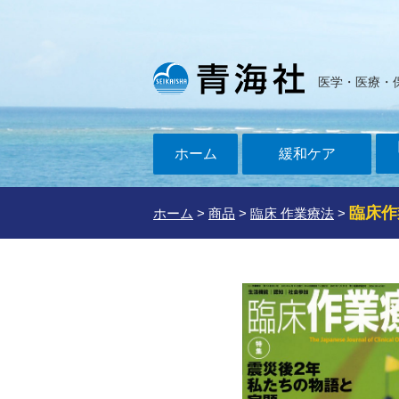
医学・医療・
ホーム
緩和ケア
臨床作
ホーム
>
商品
>
臨床 作業療法
>