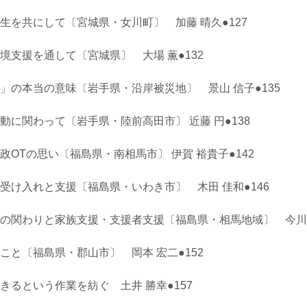
生を共にして〔宮城県・女川町〕 加藤 晴久●127
境支援を通して〔宮城県〕 大場 薫●132
」の本当の意味〔岩手県・沿岸被災地〕 景山 信子●135
に関わって〔岩手県・陸前高田市〕 近藤 円●138
OTの思い〔福島県・南相馬市〕 伊賀 裕貴子●142
受け入れと支援〔福島県・いわき市〕 木田 佳和●146
の関わりと家族支援・支援者支援〔福島県・相馬地域〕 今川 雅
こと〔福島県・郡山市〕 岡本 宏二●152
きるという作業を紡ぐ 土井 勝幸●157