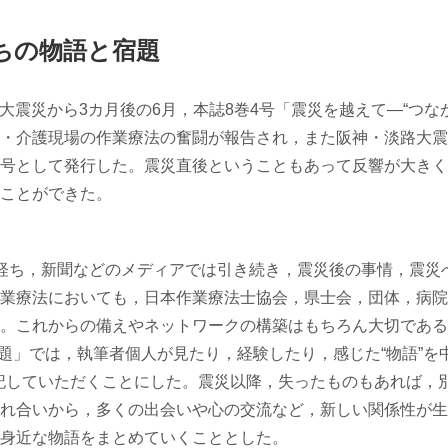
たちの物語と宿題
日本大震災から3カ月後の6月，本誌8巻4号「震災を越えて―“つ
・介護現場の作業療法の奮闘が報告され，また阪神・淡路大震
号として発行した。震災直後ということもあって反響が大きく
ことができた。
経ち，新聞などのメディアでは引き続き，震災後の事情，震災
業療法においても，日本作業療法士協会，県士会，団体，病院
。これからの備えやネットワークの構築はもちろん大切である
宿題」では，執筆者個人が見たり，経験したり，感じた“物語”を
で記していただくことにした。震災以降，失ったものもあれば，
れ合いから，多くの出会いや心の交流など，新しい関係性が生
身近な物語をまとめていくこととした。