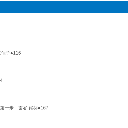
佳子●116
4
一歩 藁谷 裕葵●167