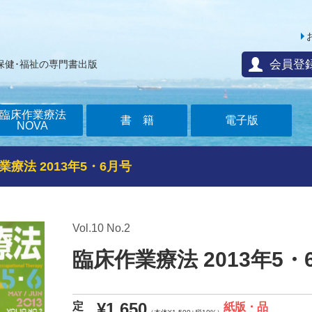
会員登
保健･福祉の専門書出版
臨床作業療法
書籍
電子版
NOVA
業療法 2013年5・6月号
Vol.10 No.2
臨床作業療法 2013年5・
¥1,650
定
紙版・品