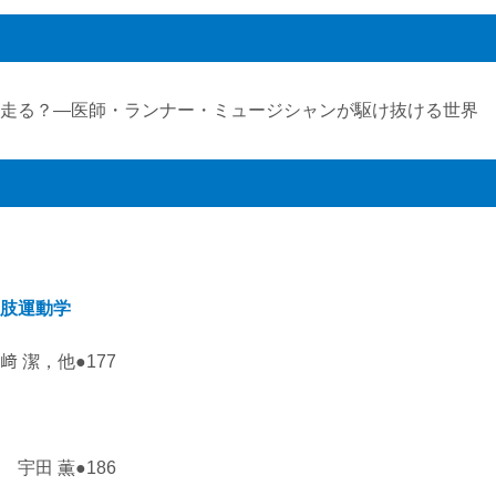
走る？―医師・ランナー・ミュージシャンが駆け抜ける世界 福
肢運動学
 潔，他●177
宇田 薫●186