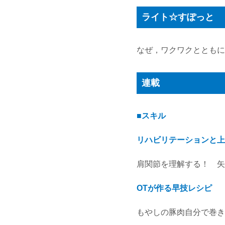
ライト☆すぽっと
なぜ，ワクワクとともに
連載
■スキル
リハビリテーションと上
肩関節を理解する！ 矢﨑
OTが作る早技レシピ
もやしの豚肉自分で巻き 